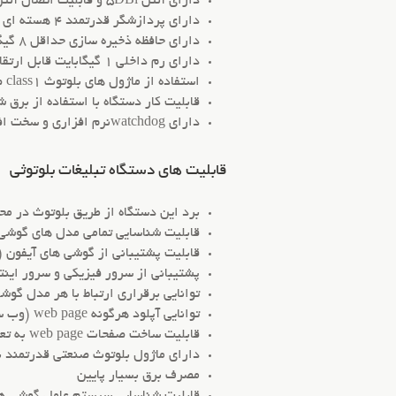
دارای آنتن 5DBi و قابلیت اتصال آنتن های8DBi و 12DBi جهت افزایش برد ستگاه
دارای پردازشگر قدرتمند 4 هسته ای با قدرت پردازش بین 1/8GHZ~2GHZ
دارای حافظه ذخیره سازی حداقل 8 گیگابایتی و قابل ارتقاء تا 64 گیگابایت بنا به درخواست مشتری
دارای رم داخلی 1 گیگابایت قابل ارتقاع تا 4 گیگابایت بنا به درخواست مشتری
استفاده از ماژول های بلوتوث class1 صنعتی ورژن4.1 با سرعت بالا ، با تکنولوژی EDR2و کمترین میزان مصرف انرژی
قابلیت کار دستگاه با استفاده از برق شهری 
دارای watchdogنرم افزاری و سخت افزاری اختصاصی و منحصر به فرد جهت نظارت بر صحت عملکرد دستگاه و برای جلوگیری از هنگ کردن سیستم
قابلیت های دستگاه تبلیغات بلوتوثی
برد این دستگاه از طریق بلوتوث در محیط های باز ب
قابلیت شناسایی تمامی مدل های گوشی م
قابلیت پشتیبانی از گوشی های آیفون (iphone – Apple) و سیستم عامل IOS توسط سیستم ارسالگر بلوتوث هوشمند تبلیغاتی بلواسمار
پشتیبانی از سرور فیزیکی و سرور اینت
توانایی برقراری ارتباط با هر مدل گوش
توانایی آپلود هرگونه web page (وب سایت آفلاین) و HTML توسط کارفرما بدون نیاز به دخالت شرکت فروشنده
قابلیت ساخت صفحات web page به تعداد دلخواه در سریعترین مدت زمان توسط کارفرما
دارای ماژول بلوتوث صنعتی قدرتمند با 
مصرف برق بسیار پایین