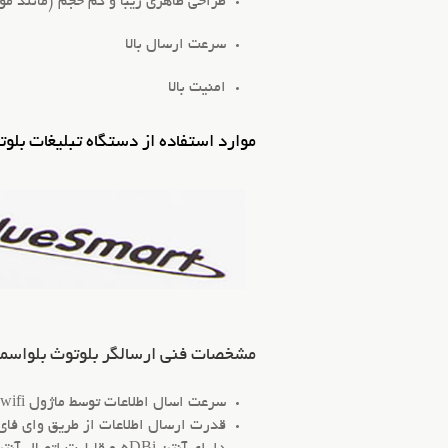
طراحی ظاهری زیبا و کم حجم (مانند مو
سرعت ارسال بالا
امنیت بالا
موارد استفاده از دستگاه تبلیغات بلو
مشخصات فنی ارسالگر بلوتوث بلواسم
سرعت اسال اطلاعات توسط ماژول wifi بین 150mb/ps تا 840mb/ps برای اولین بار در ایران
قدرت ارسال اطلاعات از طریق وای فای تا فاصل