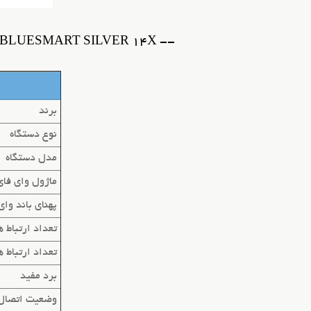
-- BLUESMART SILVER 14X -- بلوتوث تبلیغاتی بلواسمارت 14 ارتباط همزمان
برند
نوع دستگاه
مدل دستگاه
ماژول وای فای
پهنای باند وای
تعداد ارتباط 
تعداد ارتباط 
برد مفید
وضعیت اتصال