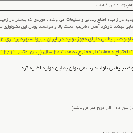
امپیوتر
و تین کلاینت
ید در زمینه اطلاع رسانی و تبلیغات می باشد . موردی که بیشتر در زمینه
مایی میکند کارکرد آسان ، ضریب امنیت بالا و هوشمند بودن این تکنولوژی می
وتوث تبلیغاتی دارای مجوز تولید در ایران ، پروانه بهره برداری 125/11823
ع و حمایت از مخترع به مدت 20 سال (پایان اعتبار 1411/12/12)
 تبلیغاتی بلواسمارت می توان به این موارد اشاره کرد :
ر می باشد)