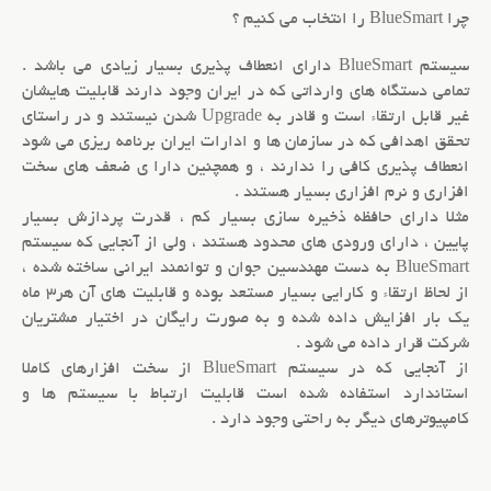
چرا BlueSmart را انتخاب مي کنيم ؟
سيستم BlueSmart داراي انعطاف پذيري بسيار زيادي مي باشد .
تمامي دستگاه هاي وارداتي که در ايران وجود دارند قابليت هايشان
غير قابل ارتقاء است و قادر به Upgrade شدن نيستند و در راستاي
تحقق اهدافي که در سازمان ها و ادارات ايران برنامه ريزي مي شود
انعطاف پذيري کافي را ندارند ، و همچنين دارا ي ضعف هاي سخت
افزاري و نرم افزاري بسيار هستند .
مثلا داراي حافظه ذخيره سازي بسيار کم ، قدرت پردازش بسيار
پايين ، داراي ورودي هاي محدود هستند ، ولي از آنجايي که سيستم
BlueSmart به دست مهندسين جوان و توانمند ايراني ساخته شده ،
از لحاظ
ارتقاء
و کارايي بسيار مستعد بوده و قابليت هاي آن هر3 ماه
يک بار افزايش داده شده و به صورت رايگان در اختيار مشتريان
شرکت قرار داده مي شود .
از آنجايي که در سيستم BlueSmart از سخت افزارهاي کاملا
استاندارد استفاده شده است قابليت ارتباط با سيستم ها و
کامپيوترهاي ديگر به راحتي وجود دارد .