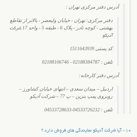
آدرس دفتر مرکزی تهران :
دفتر مرکزی: تهران - خیابان ولیعصر - بالاتر از تقاطع
بهشتی - کوچه نادر - پلاک 6 - طبقه 5 - واحد 17
شرکت
آدیکو
کد پستی 1511643939
تلفن : 02188384787 - 02188106746
آدرس دفتر کارخانه:
اردبیل – میدان سعدی – انتهای خیابان کشاورز –
روبروی پمپ بنزین – پ 77 – شرکت آدیکو
تلفن : 04533726232-04533728633
10- آیا شرکت آدیکو نمایندگی های فروش دارد ؟