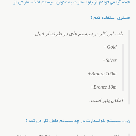
34- آیا می توانم از بلواسمارت به عنوان سیستم اخذ سفارش از
مشتری استفاده کنم ؟
بله - این کار در سیستم های دو طرفه از قبیل
:
Gold+
Silver+
Bronze 100m+
Bronze 10m+
امکان پذیر است
.
35- سیستم بلواسمارت در چه سیستم عامل کار می کند ؟