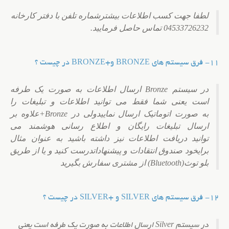
لطفا جهت کسب اطلاعات بیشترشماره تلفن با دفتر کارخانه
04533726232 تماس حاصل فرمایید.
11- فرق سیستم های BRONZE و+BRONZE در چیست ؟
در سیستم Bronze ارسال اطلاعات به صورت یک طرفه
است یعنی شما فقط می توانید اطلاعات و تبلیغات را
به صورت اتوماتیک ارسال نمایید
ولی در Bronze+
علاوه بر
ارسال تبلیغات رایگان و اطلاع رسانی هوشمند می
توانید دریافت اطلاعات نیز داشته باشید به عنوان مثال
برای
خود صندوق انتقادات و پیشنهادات
درست کنید و یا از طریق
بلو توث(Bluetooth) از مشتری سفارش بگیرید
12- فرق سیستم های SILVER و +SILVER در چیست ؟
در سیستم Silver ارسال اطلاعات به صورت یک طرفه است یعنی