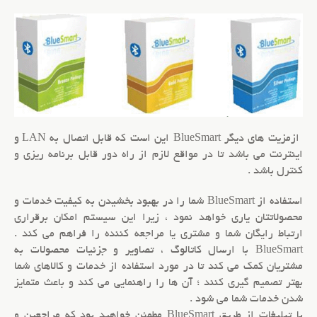
ازمزيت هاي ديگر BlueSmart اين است که قابل اتصال به LAN و
اينترنت مي باشد تا در مواقع لازم از راه دور قابل برنامه ريزي و
کنترل باشد .
استفاده از BlueSmart شما را در بهبود بخشيدن به کيفيت خدمات و
محصولاتتان ياري خواهد نمود ، زيرا اين سيستم امکان برقراري
ارتباط رايگان شما و مشتري يا مراجعه کننده را فراهم مي کند .
BlueSmart با ارسال کاتالوگ ، تصاوير و جزئيات محصولات به
مشتريان کمک مي كند تا در مورد استفاده از خدمات و کالاهاي شما
بهتر تصميم گيري کنند ؛ آن ها را راهنمايي مي کند و باعث متمايز
شدن خدمات شما مي شود .
با تبليغات از طريق BlueSmart مطمئن خواهيد بود که مراجعين و