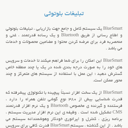
تبليغات بلوتوثي
BlueSmart يک سيستم کامل و جامع جهت بازاريابي ، تبليغات بلوتوثي
و اطلاع رساني از طريق Bluetooth و يک رسانه قدرتمند ، غني و
منحصربه فرد براي عرضه کردن محتوا و مضامين محصولات و خدمات
مي باشد .
BlueSmart اين امکان را براي شما فراهم ميکند تا خدمات و سرويس
هاي خود را به صورت درجه بندي شده در يک يا چند منطقه خاص
گسترش دهيد ؛ اين عمل با استفاده از سيستم هاي متمرکز و چند
محور ممکن است.
BlueSmart از يک سخت افزار نسبتاً پيچيده با تکنولوژي پيشرفته که
قدرت شناسايي بيش از 380 نوع گوشي تلفن همراه را دارد ،
فرستنده و گيرنده ي مخصوص Bluetooth و يک نرم افزار قدرتمند
CMS تشکيل شده است . وظيفه ي اين نرم افزار مديريت سيستم ،
برنامه ريزي ، کنترل و اپراتوري خودکار وهوشمندانه سيستم مي
باشد . از اين گذشته ، سيستم BlueSmart قدرت کافي براي سرويس