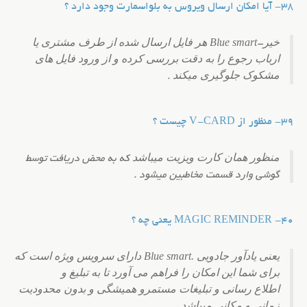
38- آیا امکان ارسال ویروس به بلواسمارت وجود دارد ؟
خیر
Blue smart هر فایل ارسال شده از طرف مشتری یا
-
ارباب رجوع را به دقت بررسی کرده و از ورود فایل های
مشکوک جلوگیری میکند
.
39- منظور از V-CARD چیست ؟
منظور همان کارت ویزیت میباشد
که به محض دریافت توسط
گوشی وارد قسمت مخاطبین میشود .
40- MAGIC REMINDER یعنی چه ؟
یعنی یادآور جادویی .Blue smart دارای سرویس ویژه است که
برای شما این امکان را فراهم می آورد تا به تبلیغ و
اطلاع رسانی و تبلیغات مستمر
و همیشگی و بدون محدودیت
زمانی و مکانی میباشد
.