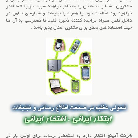
مشتريان ، شما و خدماتتان را به خاطر خواهند سپرد ، زيرا شما قادر
خواهيد بود اطلاعات خود را همراه با تبليغات و شماره ي تماس در
داخل تلفن همراه مراجعه کننده ذخيره کنيد تا دسترسي به آن ها
جهت استفاده هاي بعدي براي مشتري امکان پذير باشد .
شرکت آديکو افتخار دارد به استحضار برساند براي اولين بار در