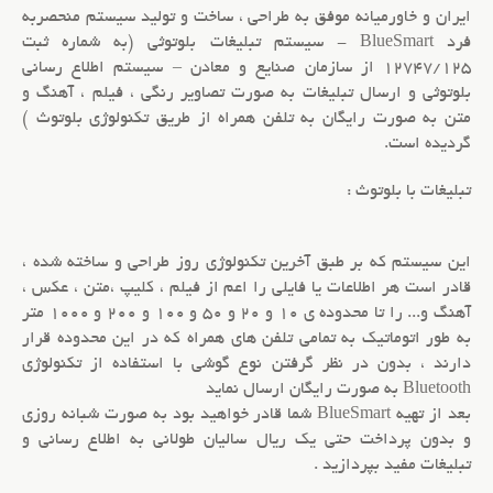
ايران و خاورميانه موفق به طراحي ، ساخت و توليد سيستم منحصربه
فرد BlueSmart - سيستم تبليغات بلوتوثي (به شماره ثبت
12747/125 از سازمان صنايع و معادن – سيستم اطلاع رساني
بلوتوثي و ارسال تبليغات به صورت تصاوير رنگي ، فيلم ، آهنگ و
متن به صورت رايگان به تلفن همراه از طريق تکنولوژي بلوتوث )
گرديده است.
تبليغات با بلوتوث :
اين سيستم که بر طبق آخرين تکنولوژي روز طراحي و ساخته شده ،
قادر است هر اطلاعات يا فايلي را اعم از فيلم ، کليپ ،متن ، عکس ،
آهنگ و... را تا محدوده ي 10 و 20 و 50 و 100 و 200 و 1000 متر
به طور اتوماتيک به تمامي تلفن هاي همراه که در اين محدوده قرار
دارند ، بدون در نظر گرفتن نوع گوشي با استفاده از تکنولوژي
Bluetooth به صورت رايگان ارسال نمايد
بعد از تهيه BlueSmart شما قادر خواهيد بود به صورت شبانه روزي
و بدون پرداخت حتي يک ريال ساليان طولاني به اطلاع رساني و
تبليغات مفيد بپردازيد .