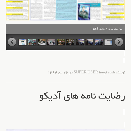
بلواسمارت در ورزشگاه آزادی
نوشته شده توسط SUPER USER در
26 دی 1394
.
رضایت نامه های آدیکو