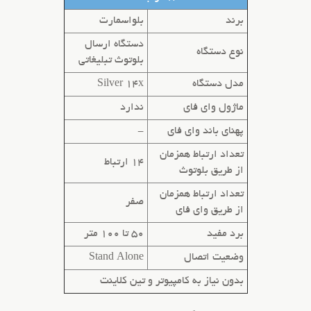
برند
بلواسمارت
دستگاه ارسال
نوع دستگاه
بلوتوث تبلیغاتی
مدل دستگاه
Silver 14x
ماژول وای فای
ندارد
پهنای باند وای فای
-
تعداد ارتباط همزمان
14 ارتباط
از طریق
بلوتوث
تعداد ارتباط همزمان
صفر
از طریق
وای فای
برد مفید
50 تا 100 متر
وضعیت اتصال
Stand Alone
بدون نیاز به کامپیوتر
و تین کلاینت