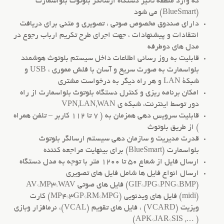
که وارد منطقه تأثیر دستگاه ارسالگر بلوتوث بلواسمارت
(BlueSmart) می شود
دارای صندوق مخصوص صوتی ، تصویری و متنی برای دریافت
انتقادات و پیشنهادات ، جهت اجرای طرح تکریم ارباب رجوع در
مدل های دوطرفه
قابلیت به روز رسانی اطلاعات داخل سیستم بلوتوث هوشمند
بلواسمارت به صورت سریع و آسان با فلش مموری ، USB و
شبکۀ LAN و هر راه دیگر به درخواست مشتری
امکان برنامه ریزی و کنترل دستگاه بلوتوث بلواسمارت از راه
دور توسط اینترنت، شبکه ی VPN,LAN,WAN
قابلیت سرویس دهی همزمان به ( 7 تا 112 کاربر – تلفن همراه
) از طریق بلوتوث
قدرت مدیریت و سازمان دهی سیستم ارسالگر بلوتوث
بلواسمارت (BlueSmart) برای بینهایت مراجعه کننده
ارسال فایل از شعاع 50 تا 1200 متر با توجه به مدل دستگاه
ارسال انواع فایل ها شامل فایل های تصویری
(GIF*JPG*PNG*BMP) فایل های صوتی AV*MP3*WAV
(midi) فایل های ویدئویی (MP4*3GP*RM*MPG) کارت
ویزیت (VCARD) ، فایل های تقویم (VCAL)، نرمافزار وبازی
( …, APK*JAR*SIS)