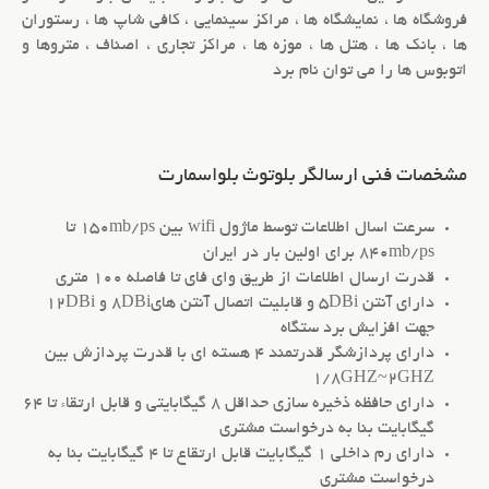
فروشگاه ها ، نمایشگاه ها ، مراکز سینمایی ، کافی شاپ ها ، رستوران
ها ، بانک ها ، هتل ها ، موزه ها ، مراکز تجاری ، اصناف ، متروها و
اتوبوس ها را می توان نام برد
مشخصات فنی ارسالگر بلوتوث بلواسمارت
سرعت اسال اطلاعات توسط ماژول wifi بین 150mb/ps تا
840mb/ps برای اولین بار در ایران
قدرت ارسال اطلاعات از طریق وای فای تا فاصله 100 متری
دارای آنتن 5DBi و قابلیت اتصال آنتن های8DBi و 12DBi
جهت افزایش برد ستگاه
دارای پردازشگر قدرتمند 4 هسته ای با قدرت پردازش بین
1/8GHZ~2GHZ
دارای حافظه ذخیره سازی حداقل 8 گیگابایتی و قابل ارتقاء تا 64
گیگابایت بنا به درخواست مشتری
دارای رم داخلی 1 گیگابایت قابل ارتقاع تا 4 گیگابایت بنا به
درخواست مشتری