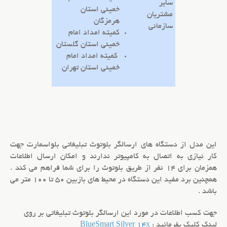
سایر
خمینی استان
مشتریان
هرمزگان
سازمانی
کمیته امداد امام
خمینی استان گلستان
کمیته امداد امام
خمینی استان تهران
این مدل از دستگاه های ارسالگر بلوتوث تبلیغاتی بلواسمارت جهت
کار نیازی به اتصال به کامپیوتر ندارند و امکان
ارسال اطلاعات
همزمان
برای 14 نفر از طریق بلوتوث را برای شما فراهم می کند .
همچنین برد مفید این دستگاه در محیط های باز
بین 50 تا 100 متر می
باشد .
جهت کسب اطلاعات در مورد این ارسالگر بلوتوث تبلیغاتی بر روی
لینک کلیک بفرمائید :
BlueSmart Silver 14x