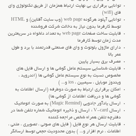
توانایی برقراری بی نهایت ارتباط همزمان از طریق تکنولوژی وای
فای (wifi)
توانایی آپلود هرگونه web page (وب سایت آفلاین) و HTML
توسط کارفرما بدون نیاز به دخالت شرکت فروشنده
قابلیت ساخت صفحات web page به تعداد دلخواه در سریعترین
مدت زمان توسط کارفرما
دارای ماژول بلوتوث و وای فای صنعتی قدرتمند با برد و طول
عمر بالا
مصرف برق بسیار پایین
قابلیت شناسایی سیستم عامل گوشی ها و ارسال فایل های
مخصوص نسبت به نوع سیستم عامل گوشی ها (اندروید ،
ویندوز موبایل ، سیمبین ، ios و... )
امکان برقراری ارتباط به صورت دوطرفه (ارسال اطلاعات به
گوشی ها و دریافت اطلاعات از گوشی ها)
ارسال یادآور جادویی (Magic Remind) به صورت اتوماتیک
ارسال V-card : ارسال و ذخیره اتوماتیک شماره تلفن شما در
دفترچه تلفن همراه شخص مراجعه کننده
قابلیت ارسال هر نوع فایل ( فایل های صوتی ، تصویری ، متنی ،
اطلاعات ، نرم افزار و... ) بدون محدودیت حجمی توسط ارسالگر