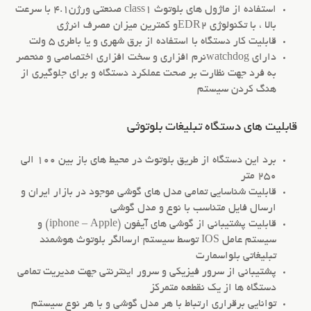
استفاده از ماژول های بلوتوث class1 صنعتی ورژن4.1 با سرعت
بالا ، با تکنولوژی EDR2و کمترین میزان مصرف انرژی
قابلیت کار دستگاه با استفاده از برق شهری و یا باطری 5 ولت
دارای watchdogنرم افزاری و سخت افزاری اختصاصی و منحصر
به فرد جهت نظارت بر صحت عملکرد دستگاه و برای جلوگیری از
هنگ کردن سیستم
قابلیت های دستگاه تبلیغات بلوتوثی
برد این دستگاه از طریق بلوتوث در محیط های باز بین 100 الی
250 متر
قابلیت شناسایی تمامی مدل های گوشی موجود در بازار ایران و
ارسال فایل متناسب با نوع و مدل گوشی
قابلیت پشتیبانی از گوشی های آیفون (iphone – Apple) و
سیستم عامل IOS توسط سیستم ارسالگر بلوتوث هوشمند
تبلیغاتی بلواسمارت
پشتیبانی از سرور فیزیکی و سرور اینترنتی جهت مدیریت تمامی
دستگاه ها از یک نقطعه متمرکز
توانایی برقراری ارتباط با هر مدل گوشی و با هر نوع سیستم