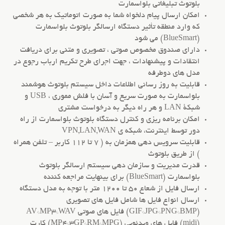
بلوتوث تبلیغاتی بلواسمارت
امکان ارسال پیام دلخواه شما به صورت اتوماتیک به هر شخصی
که وارد منطقه تأثیر دستگاه ارسالگر بلوتوث بلواسمارت
(BlueSmart) می شود
دارای صندوق مخصوص صوتی ، تصویری و متنی برای دریافت
انتقادات و پیشنهادات ، جهت اجرای طرح تکریم ارباب رجوع در
مدل های دوطرفه
قابلیت به روز رسانی اطلاعات داخل سیستم بلوتوث هوشمند
بلواسمارت به صورت سریع و آسان با فلش مموری ، USB و
شبکۀ LAN و هر راه دیگر به درخواست مشتری
امکان برنامه ریزی و کنترل دستگاه بلوتوث بلواسمارت از راه
دور توسط اینترنت، شبکه ی VPN,LAN,WAN
قابلیت سرویس دهی همزمان به ( 7 تا 112 کاربر – تلفن همراه
) از طریق بلوتوث
قدرت مدیریت و سازمان دهی سیستم ارسالگر بلوتوث
بلواسمارت (BlueSmart) برای بینهایت مراجعه کننده
ارسال فایل از شعاع 50 تا 1200 متر با توجه به مدل دستگاه
ارسال انواع فایل ها شامل فایل های تصویری
(GIF*JPG*PNG*BMP) فایل های صوتی AV*MP3*WAV
(midi) فایل های ویدئویی (MP4*3GP*RM*MPG) کارت