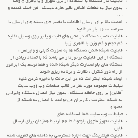
قابلیت کار دستگاه با استفاده از برق شهری و یا باطری 5 ولت
بدون نیاز به قطعات اضافی نظیر هارد دیسک ، فن خنک کننده و
. . .
امنیت بالا برای ارسال اطلاعات با تغییر جای بسته های ارسال با
سرعت 1600 بار در ثانیه
قابلیت نصب دستگاه در محل های ثابت و یا بر روی وسایل نقلیه
کم حجم و کم وزن با ظاهری زیبا
قابلیت شبکه شدن دستگاه ها به صورت کابلی و وایرلس :
دستگاه از این قابلیت برخوردار می باشد که با تعداد زیادی از
دستگاه های بلواسمارت دیگر شبکه شده و فقط توسط یک اپراتور
از راه دور کنترل ، نظارت و برنامه ریزی شوند
ایجاد شبکه اینترانت که در این حالت با ذخیره کردن کلیه
تبلیغات مجموعه مورد نظر در قالب صفحات وب (وب سایت
آفلاین) بر روی حافظه دستگاه ، بدون نیاز اتصال دستگاه وایرلس
به شبکه اینترنت ، کاربران می توانند با اتصال به شبکه از
محتواو
تبلیغات وب سایت شما استفاده نمای
قابلیت تجهیز ماژول بلوتوث تا 42 ارتباط همزمان برای ارسال
فایل
قابلیت فیلترینگ جهت اجازه دسترسی به دامنه های تعریف شده