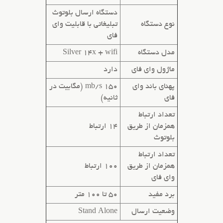
دستگاه ارسال بلوتوث
نوع دستگاه
تبلیغاتی
با قابلیت وای
فای
مدل دستگاه
Silver 14x + wifi
ماژول وای فای
دارد
پهنای باند وای
150 mb/s (مگابیت در
فای
ثانیه)
تعداد ارتباط
همزمان از طریق
14 ارتباط
بلوتوث
تعداد ارتباط
همزمان از طریق
100 ارتباط
وای فای
برد مفید
50 تا 100 متر
وضعیت ارسال
Stand Alone