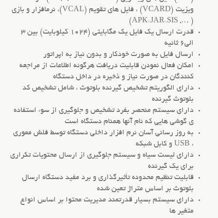
ویزیت (VCARD) ، فایل های تقویم (VCAL)، نرمافزار و بازی
( …, APK*JAR*SIS)
قدرت ارسال یک فایل یک مگابایتی (1024 کیلوبایت) بین 3
الی6 ثانیه
ارسال فایل به صورت خودکار و بدون نیاز به اپراتور
امکان فعال نمودن قابلیت دریافت هرگونه اطلاعات از مراجعه
کنندگان در صورت نیاز و ذخیره در داخل دستگاه
دارای الگوریتم تشخیص گیرنده بلوتوث ، شامل تشخیص کد
بلوتوث گیرنده
دارای سیستم منحصر بفرد تشخیص و جلوگیری از سوء استفاده
ی گوشی هایی که نام آنها همنام دستگاه است
به روز رسانی آسان نرم افزار داخلی دستگاه توسط فلش مموری
، USB و کابل شبکه
دارای لیست سیاه و سیستم جلوگیری از ارسال محتویات تکراری
برای یک گیرنده
قابلیت تنظیم محدوده تأثیرگذاری و برد مفید دستگاه ارسال
بلوتوث بر اساس متراژ تعین شده
دارای سیستم بسیار قدرتمند مدیریت محتوا بر اساس انواع
متغیر ها