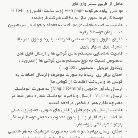
عامل از طریق بستر وای فای
توانایی آپلود هرگونه web page (وب سایت آفلاین) و HTML
توسط کارفرما بدون نیاز به دخالت شرکت فروشنده
قابلیت ساخت صفحات web page به تعداد دلخواه در سریعترین
مدت زمان توسط کارفرما
دارای ماژول بلوتوث صنعتی قدرتمند با برد و طول عمر بالا
مصرف برق بسیار پایین
قابلیت شناسایی سیستم عامل گوشی ها و ارسال فایل های
مخصوص نسبت به نوع سیستم عامل گوشی ها (اندروید ،
ویندوز موبایل ، سیمبین ، ios و... )
امکان برقراری ارتباط به صورت دوطرفه (ارسال اطلاعات به
گوشی ها و دریافت اطلاعات از گوشی ها)
ارسال یادآور جادویی (Magic Remind) به صورت اتوماتیک
ارسال V-card : ارسال و ذخیره اتوماتیک شماره تلفن شما در
دفترچه تلفن همراه شخص مراجعه کننده
قابلیت ارسال هر نوع فایل ( فایل های صوتی ، تصویری ، متنی ،
اطلاعات ، نرم افزار و... ) بدون محدودیت حجمی توسط ارسالگر
بلوتوث تبلیغاتی بلواسمارت
امکان ارسال پیام دلخواه شما به صورت اتوماتیک به هر شخصی