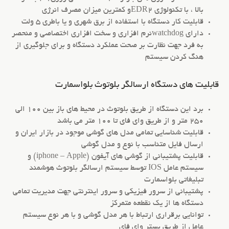
بالا ، با تکنولوژی EDR2و کمترین میزان مصرف انرژی
قابلیت کار دستگاه با استفاده از برق شهری و یا باطری 5 ولت
دارای watchdogنرم افزاری و سخت افزاری اختصاصی و منحصر
به فرد جهت نظارت بر صحت عملکرد دستگاه و برای جلوگیری از
هنگ کردن سیستم
قابلیت های دستگاه ارسالگر بلوتوث بلواسمارت
برد این دستگاه از طریق بلوتوث در محیط های باز بین 100 الی
250 متر و از طریق وای فای تا 100 متر می باشد
قابلیت شناسایی تمامی مدل های گوشی موجود در بازار ایران و
ارسال فایل متناسب با نوع و مدل گوشی
قابلیت پشتیبانی از گوشی های آیفون (iphone – Apple) و
سیستم عامل IOS توسط سیستم ارسالگر بلوتوث هوشمند
تبلیغاتی بلواسمارت
پشتیبانی از سرور فیزیکی و سرور اینترنتی جهت مدیریت تمامی
دستگاه ها از یک نقطعه متمرکز
توانایی برقراری ارتباط با هر مدل گوشی و با هر نوع سیستم
عامل از طریق بستر وای فای