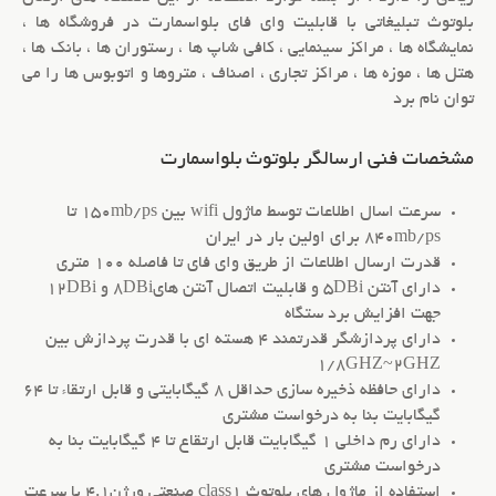
بلوتوث تبلیغاتی
با قابلیت وای فای بلواسمارت در فروشگاه ها ،
نمایشگاه ها ، مراکز سینمایی ، کافی شاپ ها ، رستوران ها ، بانک ها ،
هتل ها ، موزه ها ، مراکز تجاری ، اصناف ، متروها و اتوبوس ها را می
توان نام برد
مشخصات فنی ارسالگر بلوتوث بلواسمارت
سرعت اسال اطلاعات توسط ماژول wifi بین 150mb/ps تا
840mb/ps برای اولین بار در ایران
قدرت ارسال اطلاعات از طریق وای فای تا فاصله 100 متری
دارای آنتن 5DBi و قابلیت اتصال آنتن های8DBi و 12DBi
جهت افزایش برد ستگاه
دارای پردازشگر قدرتمند 4 هسته ای با قدرت پردازش بین
1/8GHZ~2GHZ
دارای حافظه ذخیره سازی حداقل 8 گیگابایتی و قابل ارتقاء تا 64
گیگابایت بنا به درخواست مشتری
دارای رم داخلی 1 گیگابایت قابل ارتقاع تا 4 گیگابایت بنا به
درخواست مشتری
استفاده از ماژول های بلوتوث class1 صنعتی ورژن4.1 با سرعت