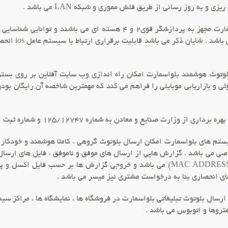
ریزی و به روز رسانی از طریق فلش مموری و شبکه
LAN
می باشد .
دستگاه های ارسال بلوتوث هوشمند بلواسمارت مجهز به پردازشگر قوی2 و 4 ه
همراه و حتی آیفو
وتوث هوشمند
بلواسمارت امکان راه اندازی
وب سایت آفلاین
بر روی
بستر
وثی
و
بازاریابی موبایلی
را فراهم می کند که مهمترین شاخصه آن رایگان بودن
ز وزارت صنایع و معادن به شماره 125/12747 و شماره ثبت اختراع 84704 می باشد .
ستم های بلواسمارت امکان
ارسال بلوتوث گروهی
، کاملا هوشمند و خودکار 
ی می باشد . گزارش هایی از ارسال های موفق و ناموفق ، فایل های ارسال ش
ی انحصاری بنا به درخواست مشتری نیز میسر می باشد .
ارسال بلوتوث تبلیغاتی
بلواسمارت در فروشگاه ها ، نمایشگاه ها ، مراکز سینم
 متروها و اتوبوس می باشد .