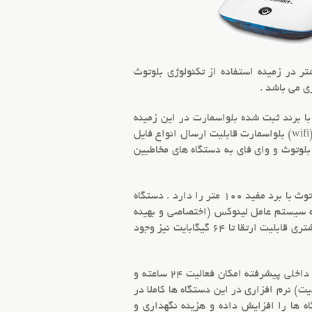
ر در زمینه استفاده از تکنولوژی بلوتوث
ی می باشد .
ا برند ثبت شده بلواسمارت در این زمینه
را بومی سازی نماید . ارسالگرهای بلوتوث و وای فای (wifi) بلواسمارت قابلیت ارسال انواع فایل
 بلوتوث و
وای فای
به دستگاه های مخاطبین
بلواسمارت توانایی ارسال کلیه محتویات را به 7 الی 21 نفر به صورت همزمان از طریق بلوتوث با برد مفید 100 متر را دارد . دستگاه
به سیستم عامل لینوکس (اختصاصی و بهینه
سازی شده) غیر قابل هک می باشد . حافظه داخلی این دستگاه های ارسالگر 8 گیگابایت می باشد وو بنا به درخواست مشتری قابلیت ارتقا تا 64 گیگابایت نیز وجود
بلواسمارت با توجه به معماری بهینه و سیستم خنک کننده داخلی پیشرفته امکان فعالیت 24 ساعته و
ت) نرم افزاری در این دستگاه ها کاملا در
ه ها را افزایش داده و هزینه نگهداری و