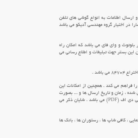
سته ای می باشند و توانایی شناسایی و ارسال اطلاعات به انواع گوشی های تلفن
ن (iphone) را نیز دارا می باشد . شایان ذکر می باشد قابلیت برقراری ارتباط با سیستم عامل ios انحصارا در اختیار گروه مهندسی آدیکو می باشد
 بلوتوث
و وای فای می باشد که امکان راه
 این بستر جهت تبلیغات و اطلاع رسانی می
را فراهم می کند . همچنین از امکانات این
ده ، زمان و تاریخ ارسال ها و ... بصورت
نموداری و گرافیکی بر حسب مک آدرس (MAC ADDRESS) می باشد و خروجی گزارش ها بر حسب فایل اکسل و پی دی اف (PDF) می باشد . شایان ذکر می
ایی ، کافی شاپ ها ، رستوران ها ، بانک ها