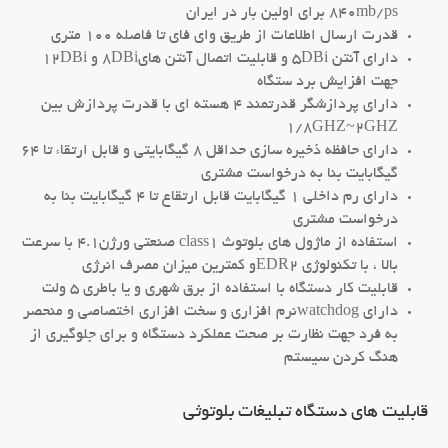
840mb/ps برای اولین بار در ایران
قدرت ارسال اطلاعات از طریق وای فای تا فاصله 100 متری
دارای آنتن 5DBi و قابلیت اتصال آنتن های8DBi و 12DBi
جهت افزایش برد ستگاه
دارای پردازشگر قدرتمند 4 هسته ای با قدرت پردازش بین
1/8GHZ~2GHZ
دارای حافظه ذخیره سازی حداقل 8 گیگابایتی و قابل ارتقاء تا 64
گیگابایت بنا به درخواست مشتری
دارای رم داخلی 1 گیگابایت قابل ارتقاع تا 4 گیگابایت بنا به
درخواست مشتری
استفاده از ماژول های بلوتوث class1 صنعتی ورژن4.1 با سرعت
بالا ، با تکنولوژی EDR2و کمترین میزان مصرف انرژی
قابلیت کار دستگاه با استفاده از برق شهری و یا باطری 5 ولت
دارای watchdogنرم افزاری و سخت افزاری اختصاصی و منحصر
به فرد جهت نظارت بر صحت عملکرد دستگاه و برای جلوگیری از
هنگ کردن سیستم
قابلیت های دستگاه تبلیغات بلوتوثی