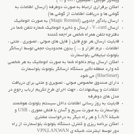
ویندوز موبایل ، سیمبین ، ios و ... )
امکان برقراری ارتباط به صورت دوطرفه (ارسال اطلاعات به
گوشی ها و دریافت اطلاعات از گوشی ها)
ارسال یادآور جادویی (Magic Remind) به صورت اتوماتیک
ارسال V-card : ارسال و ذخیره اتوماتیک شماره تلفن شما در
دفترچه تلفن همراه شخص مراجعه کننده
قابلیت ارسال هر نوع فایل ( فایل های صوتی ، تصویری ، متنی ،
اطلاعات ، نرم افزار و ... ) بدون محدودیت حجمی توسط ارسالگر
بلوتوث تبلیغاتی بلواسمارت
امکان ارسال پیام دلخواه شما به صورت اتوماتیک به هر شخصی
که وارد منطقه تأثیر دستگاه ارسالگر بلوتوث بلواسمارت
(BlueSmart) می شود
دارای صندوق مخصوص صوتی ، تصویری و متنی برای دریافت
انتقادات و پیشنهادات ، جهت اجرای طرح تکریم ارباب رجوع در
مدل های دوطرفه
قابلیت به روز رسانی اطلاعات داخل سیستم بلوتوث هوشمند
بلواسمارت به صورت سریع و آسان با فلش مموری ، USB و
شبکۀ LAN و هر راه دیگر به درخواست مشتری
امکان برنامه ریزی و کنترل دستگاه بلوتوث بلواسمارت از راه
دور توسط اینترنت، شبکه ی VPN,LAN,WAN