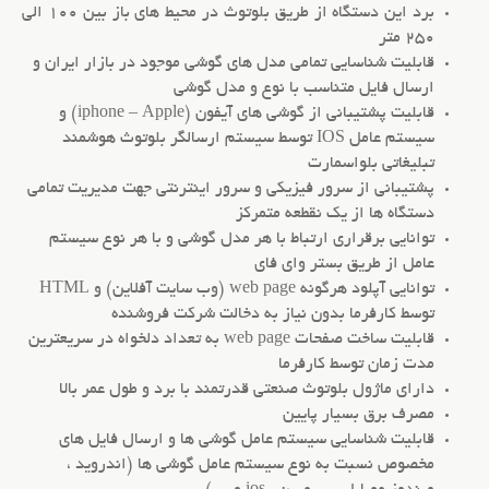
برد
این دستگاه از طریق بلوتوث در محیط های باز بین 100 الی
250 متر
قابلیت شناسایی تمامی مدل های گوشی موجود در بازار ایران و
ارسال فایل متناسب با نوع و مدل گوشی
قابلیت پشتیبانی از گوشی های آیفون (iphone – Apple) و
سیستم عامل IOS توسط سیستم ارسالگر بلوتوث هوشمند
تبلیغاتی بلواسمارت
پشتیبانی از سرور فیزیکی و سرور اینترنتی جهت مدیریت تمامی
دستگاه ها از یک نقطعه متمرکز
توانایی برقراری ارتباط با هر مدل گوشی و با هر نوع سیستم
عامل از طریق بستر وای فای
توانایی آپلود هرگونه web page (وب سایت آفلاین) و HTML
توسط کارفرما بدون نیاز به دخالت شرکت فروشنده
قابلیت ساخت صفحات web page به تعداد دلخواه در سریعترین
مدت زمان توسط کارفرما
دارای ماژول بلوتوث صنعتی قدرتمند با برد و طول عمر بالا
مصرف برق بسیار پایین
قابلیت شناسایی سیستم عامل گوشی ها و ارسال فایل های
مخصوص نسبت به نوع سیستم عامل گوشی ها (اندروید ،