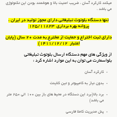
میکند کارکرد آسان ، ضریب امنیت بالا و هوشمند بودن این تکنولوژی
می باشد .
تنها
دستگاه بلوتوث تبلیغاتی
دارای مجوز تولید در ایران ،
پروانه بهره برداری 125/11823
دارای ثبت اختراع و حمایت از مخترع به مدت 20 سال (پایان
اعتبار 1411/12/12)
از ویژگی های مهم
دستگاه ارسال بلوتوث تبلیغاتی
بلواسمارت می توان به این موارد اشاره کرد :
کارکرد آسان
بدون نیاز به کامپیوتر و تین کلاینت
برد بالا(برد این دستگاه در محیط های باز بین 100 الی 250 متر
می باشد)
پنل مدیریت کاملا فارسی