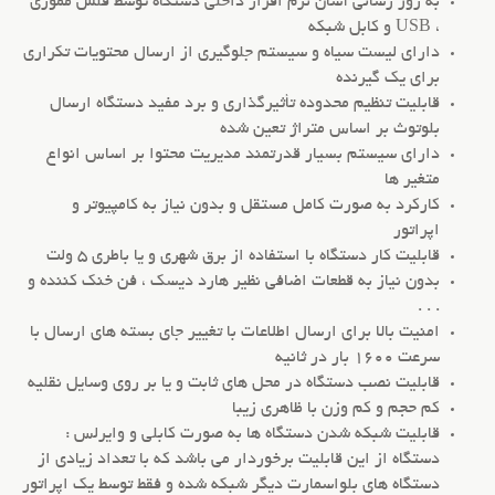
به روز رسانی آسان نرم افزار داخلی دستگاه توسط فلش مموری
، USB و کابل شبکه
دارای لیست سیاه و سیستم جلوگیری از ارسال محتویات تکراری
برای یک گیرنده
قابلیت تنظیم محدوده تأثیرگذاری و برد مفید دستگاه ارسال
بلوتوث بر اساس متراژ تعین شده
دارای سیستم بسیار قدرتمند مدیریت محتوا بر اساس انواع
متغیر ها
کارکرد به صورت کامل مستقل و بدون نیاز به کامپیوتر و
اپراتور
قابلیت کار دستگاه با استفاده از برق شهری و یا باطری 5 ولت
بدون نیاز به قطعات اضافی نظیر هارد دیسک ، فن خنک کننده و
. . .
امنیت بالا برای ارسال اطلاعات با تغییر جای بسته های ارسال با
سرعت 1600 بار در ثانیه
قابلیت نصب دستگاه در محل های ثابت و یا بر روی وسایل نقلیه
کم حجم و کم وزن با ظاهری زیبا
قابلیت شبکه شدن دستگاه ها به صورت کابلی و وایرلس :
دستگاه از این قابلیت برخوردار می باشد که با تعداد زیادی از
دستگاه های بلواسمارت دیگر شبکه شده و فقط توسط یک اپراتور