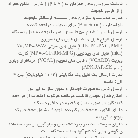
قابلیت سرویس دهی همزمان به ( 7 تا 112 کاربر – تلفن همراه
) از طریق بلوتوث
قدرت مدیریت و سازمان دهی سیستم ارسالگر بلوتوث
بلواسمارت (BlueSmart) برای بینهایت مراجعه کننده
ارسال فایل از شعاع 50 تا 1200 متر با توجه به مدل دستگاه
ارسال انواع فایل ها شامل فایل های تصویری
(GIF*JPG*PNG*BMP) فایل های صوتی AV*MP3*WAV
(midi) فایل های ویدئویی (MP4*3GP*RM*MPG) کارت
ویزیت (VCARD) ، فایل های تقویم (VCAL)، نرمافزار وبازی
( …, APK*JAR*SIS)
قدرت ارسال یک فایل یک مگابایتی (1024 کیلوبایت) بین 3
الی6 ثانیه
ارسال فایل به صورت خودکار و بدون نیاز به اپراتور
امکان فعال نمودن قابلیت دریافت هرگونه اطلاعات از مراجعه
کنندگان در صورت نیاز و ذخیره در داخل دستگاه
دارای الگوریتم تشخیص گیرنده بلوتوث ، شامل تشخیص کد
بلوتوث گیرنده
دارای سیستم منحصر بفرد تشخیص و جلوگیری از سوء استفاده
ی گوشی هایی که نام آنها همنام دستگاه است