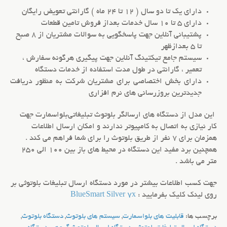
دارای یک تا دو سال ( 12 تا 24 ماه ) گارانتی تعویض رایگان
دارای 5 تا 10 سال خدمات بعداز فروش تامین قطعات
پشتیبانی آنلاین جهت پاسخگویی به سوالات مشتریان از 8 صبح
تا 5 بعدازظهر
سیستم جامع تیکتینگ آنلاین جهت پیگیری هرگونه سفارش ،
تعمیر ، گارانتی در طول مدت استفاده از خدمات دستگاه
دارای بخش اختصاصی برای مشتریان شرکت به منظور دریافت
جدیدترین بروزرسانی های نرم افزاری
این مدل از دستگاه های ارسالگر
بلوتوث تبلیغاتی
بلواسمارت جهت
کار نیازی به اتصال به کامپیوتر ندارند و امکان ارسال اطلاعات
همزمان برای 7 نفر از طریق
بلوتوث
را برای شما فراهم می کند .
همچنین برد مفید این دستگاه در محیط های باز بین 100 الی 250
متر می باشد .
جهت کسب اطلاعات بیشتر در مورد دستگاه
ارسال تبلیغات بلوتوثی
بر
روی لینک کلیک بفرمایید :
BlueSmart Silver 7x
برچسب ها:
قابلیت های بلواسمارت
,
سیستم های بلوتوث
,
دستگاه بلوتوث
,