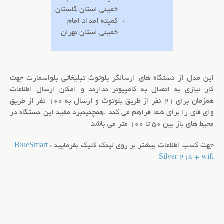
خمینی استان گلستان
کمیته امداد امام
خمینی استان تهران
این مدل از دستگاه های
ارسالگر بلوتوث تبلیغاتی
بلواسمارت جهت
کار نیازی به اتصال به کامپیوتر ندارند و امکان
ارسال اطلاعات
همزمان
برای 21 نفر
از طریق بلوتوث
و ارسال به 100 نفر
از طریق
وای فای
را برای شما فراهم می کند .
همچنین
برد مفید این دستگاه در
محیط های باز بین 50 تا 100 متر می باشد
جهت کسب اطلاعات بیشتر بر روی لینک کلیک بفرمایید :
BlueSmart
Silver 21x + wifi