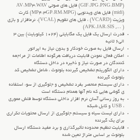
(GIF*JPG*PNG*BMP) فایل های صوتی AV*MP3*WAV
(midi) فایل های ویدئویی (MP4*3GP*RM*MPG) کارت
ویزیت (VCARD) ، فایل های تقویم (VCAL)، نرمافزار و بازی
( …, APK*JAR*SIS)
قدرت ارسال یک فایل یک مگابایتی (1024 کیلوبایت) بین 3
الی6 ثانیه
ارسال فایل به صورت خودکار و بدون نیاز به اپراتور
امکان فعال نمودن قابلیت دریافت هرگونه اطلاعات از مراجعه
کنندگان در صورت نیاز و ذخیره در داخل دستگاه
دارای الگوریتم تشخیص گیرنده بلوتوث ، شامل تشخیص کد
بلوتوث گیرنده
دارای سیستم منحصر بفرد تشخیص و جلوگیری از سوء استفاده
ی گوشی هایی که نام آنها همنام دستگاه است
به روز رسانی آسان نرم افزار داخلی دستگاه توسط فلش مموری
، USB و کابل شبکه
دارای لیست سیاه و سیستم جلوگیری از ارسال محتویات تکراری
برای یک گیرنده
قابلیت تنظیم محدوده تأثیرگذاری و برد مفید دستگاه ارسال
بلوتوث بر اساس متراژ تعین شده