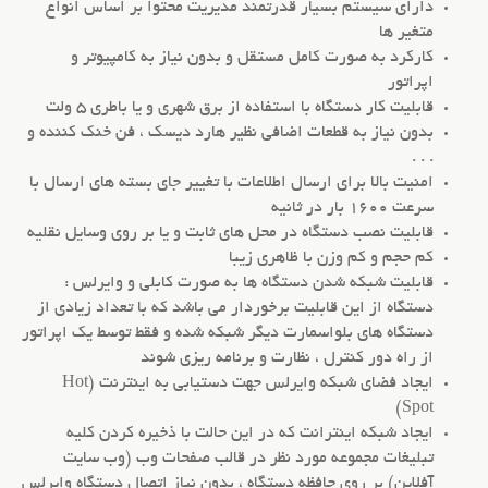
دارای سیستم بسیار قدرتمند مدیریت محتوا بر اساس انواع
متغیر ها
کارکرد به صورت کامل مستقل و بدون نیاز به کامپیوتر و
اپراتور
قابلیت کار دستگاه با استفاده از برق شهری و یا باطری 5 ولت
بدون نیاز به قطعات اضافی نظیر هارد دیسک ، فن خنک کننده و
. . .
امنیت بالا برای ارسال اطلاعات با تغییر جای بسته های ارسال با
سرعت 1600 بار در ثانیه
قابلیت نصب دستگاه در محل های ثابت و یا بر روی وسایل نقلیه
کم حجم و کم وزن با ظاهری زیبا
قابلیت شبکه شدن دستگاه ها به صورت کابلی و وایرلس :
دستگاه از این قابلیت برخوردار می باشد که با تعداد زیادی از
دستگاه های بلواسمارت دیگر شبکه شده و فقط توسط یک اپراتور
از راه دور کنترل ، نظارت و برنامه ریزی شوند
ایجاد فضای شبکه وایرلس جهت دستیابی به اینترنت (Hot
Spot)
ایجاد شبکه اینترانت که در این حالت با ذخیره کردن کلیه
تبلیغات مجموعه مورد نظر در قالب صفحات وب (وب سایت
آفلاین) بر روی حافظه دستگاه ، بدون نیاز اتصال دستگاه وایرلس