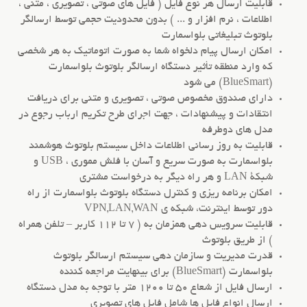
قابلیت ارسال هر نوع فایل ( فایل های صوتی ، تصویری ، متنی ،
اطلاعات ، نرم افزار و ... ) بدون محدودیت حجمی توسط ارسالگر
بلوتوث تبلیغاتی بلواسمارت
امکان ارسال پیام دلخواه شما به صورت اتوماتیک به هر شخصی
که وارد منطقه تأثیر دستگاه ارسالگر بلوتوث بلواسمارت
(BlueSmart) می شود
دارای صندوق مخصوص صوتی ، تصویری و متنی برای دریافت
انتقادات و پیشنهادات ، جهت اجرای طرح تکریم ارباب رجوع در
مدل های دوطرفه
قابلیت به روز رسانی اطلاعات داخل سیستم بلوتوث هوشمند
بلواسمارت به صورت سریع و آسان با فلش مموری ، USB و
شبکۀ LAN و هر راه دیگر به درخواست مشتری
امکان برنامه ریزی و کنترل دستگاه بلوتوث بلواسمارت از راه
دور توسط اینترنت، شبکه ی VPN,LAN,WAN
قابلیت سرویس دهی همزمان به ( 7 تا 112 کاربر – تلفن همراه
) از طریق بلوتوث
قدرت مدیریت و سازمان دهی سیستم ارسالگر بلوتوث
بلواسمارت (BlueSmart) برای بینهایت مراجعه کننده
ارسال فایل از شعاع 50 تا 1200 متر با توجه به مدل دستگاه
ارسال انواع فایل ها شامل فایل های تصویری