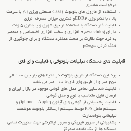
درخواست مشتری
استفاده از ماژول های بلوتوث class1 صنعتی ورژن4.1 با سرعت
بالا ، با تکنولوژی EDR2و کمترین میزان مصرف انرژی
قابلیت کار دستگاه با استفاده از برق شهری و یا باطری 5 ولت
دارای watchdogنرم افزاری و سخت افزاری اختصاصی و منحصر
به فرد جهت نظارت بر صحت عملکرد دستگاه و برای جلوگیری از
هنگ کردن سیستم
قابلیت های دستگاه تبلیغات بلوتوثی با قابلیت وای فای
برد این دستگاه از طریق بلوتوث در محیط های باز بین 100 الی
250 متر و از طریق وای فای تا 100 متر می باشد
قابلیت شناسایی تمامی مدل های گوشی موجود در بازار ایران و
ارسال فایل متناسب با نوع و مدل گوشی
قابلیت پشتیبانی از گوشی های آیفون (iphone – Apple) و
سیستم عامل IOS توسط سیستم ارسالگر بلوتوث هوشمند
تبلیغاتی بلواسمارت
پشتیبانی از سرور فیزیکی و سرور اینترنتی جهت مدیریت تمامی
دستگاه ها از یک نقطعه متمرکز