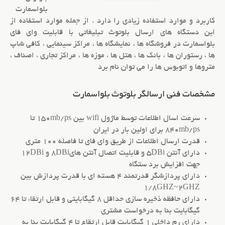
بلواسمارت
کاربرد و موارد استفاده زیادی را دارد . از جمله موارد استفاده از
این دستگاه های ارسال بلوتوث تبلیغاتی با
قابلیت وای فای
بلواسمارت در فروشگاه ها ، نمایشگاه ها ، مراکز سینمایی ، کافی شاپ
ها ، رستوران ها ، بانک ها ، هتل ها ، موزه ها ، مراکز تجاری ، اصناف ،
متروها و اتوبوس ها را می توان نام برد
مشخصات فنی ارسالگر بلوتوث بلواسمارت
سرعت اسال اطلاعات توسط ماژول wifi بین 150mb/ps تا
840mb/ps برای اولین بار در ایران
قدرت ارسال اطلاعات از طریق وای فای تا فاصله 100 متری
دارای آنتن 5DBi و قابلیت اتصال آنتن های8DBi و 12DBi
جهت افزایش برد ستگاه
دارای پردازشگر قدرتمند 4 هسته ای با قدرت پردازش بین
1/8GHZ~2GHZ
دارای حافظه ذخیره سازی حداقل 8 گیگابایتی و قابل ارتقاء تا 64
گیگابایت بنا به درخواست مشتری
دارای رم داخلی 1 گیگابایت قابل ارتقاع تا 4 گیگابایت بنا به