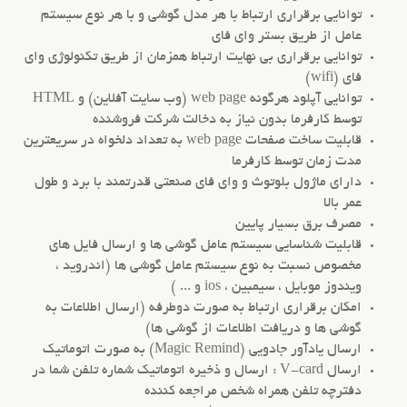
توانایی برقراری ارتباط با هر مدل گوشی و با هر نوع سیستم
عامل از طریق بستر وای فای
توانایی برقراری بی نهایت ارتباط همزمان از طریق تکنولوژی وای
فای (wifi)
توانایی آپلود هرگونه web page (وب سایت آفلاین) و HTML
توسط کارفرما بدون نیاز به دخالت شرکت فروشنده
قابلیت ساخت صفحات web page به تعداد دلخواه در سریعترین
مدت زمان توسط کارفرما
دارای ماژول بلوتوث و وای فای صنعتی قدرتمند با برد و طول
عمر بالا
مصرف برق بسیار پایین
قابلیت شناسایی سیستم عامل گوشی ها و ارسال فایل های
مخصوص نسبت به نوع سیستم عامل گوشی ها (اندروید ،
ویندوز موبایل ، سیمبین ، ios و ... )
امکان برقراری ارتباط به صورت دوطرفه (ارسال اطلاعات به
گوشی ها و دریافت اطلاعات از گوشی ها)
ارسال یادآور جادویی (Magic Remind) به صورت اتوماتیک
ارسال V-card : ارسال و ذخیره اتوماتیک شماره تلفن شما در
دفترچه تلفن همراه شخص مراجعه کننده