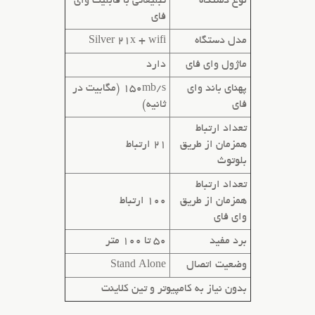
نوع دستگاه
تبلیغاتی
با قابلیت وای
فای
مدل دستگاه
Silver 21x + wifi
ماژول وای فای
دارد
پهنای باند وای
150mb/s (مگابیت در
فای
ثانیه)
تعداد ارتباط
همزمان
از طریق
21 ارتباط
بلوتوث
تعداد ارتباط
همزمان
از طریق
100 ارتباط
وای فای
برد مفید
50 تا 100 متر
وضعیت اتصال
Stand Alone
بدون نیاز به کامپیوتر و تین کلاینت