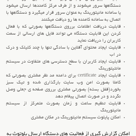
دستگاهها سرور میشوند و از طرف مرکز کامندها ارسال میشود
یا سامانه مانیتورینگ به عنوان سرور قرار میگیرد و دستگاهها با
اتصال به سامانه کامنده ها رو دیافت میکنند
قابلیت دریافت اطلاعات برروی دستگاهها بصورتی که با فعال
کردن این قابلیت دستگاه می تواند فایل های ارسالی از سمت
کاربران را دریافت نماید
قابلیت ایجاد محتوای آفلاین با سادگی تنها با چند کلیلک و درک
در اب
قابلیت ایجاد کاربران با سطح دسترسی های متفاوت در سیستم
مانتیتورینگ
قابلیت ایجاد certificate برای دامنه مد نظر مشتری بصورتی که
کاملا بصورت امن وب سایت بارگذاری شده و تیک سبز
بخورد(قفل بسته) بصورتی مشتری برروی صفحه ی جعلی وصل
نگردد و در صورت اتصال پیغام دهد
قابلیت تنظیم ساعت و زمان بصورت متمرکز از سیستم
مانیتورینگ
امکان پایلوت سیستم مانیتورینگ در مکان مشتری
امکان گزارش گیری از فعالیت های دستگاه ارسال بلوتوث به